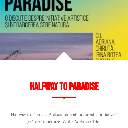
Halfway to Paradise
Halfway to Paradise A discussion about artistic initiatives’
(re)turn to nature. With: Adriana Chir...